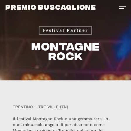
Skip
Men
PREMIO BUSCAGLIONE
to
main
content
Festival Partner
MONTAGNE
ROCK
TRENTINO – TRE VILLE (TN)
Il festival Montagne Rock è una gemma rara. In
quel minuscolo angolo di paradiso noto come
Montagne, frazione di Tre Ville, nel cuore del