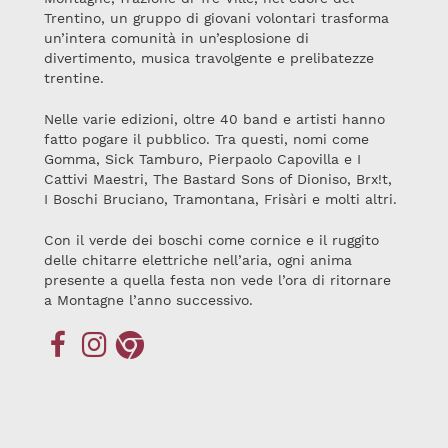
Trentino, un gruppo di giovani volontari trasforma
un’intera comunità in un’esplosione di
divertimento, musica travolgente e prelibatezze
trentine.
Nelle varie edizioni, oltre 40 band e artisti hanno
fatto pogare il pubblico. Tra questi, nomi come
Gomma, Sick Tamburo, Pierpaolo Capovilla e I
Cattivi Maestri, The Bastard Sons of Dioniso, Brx!t,
I Boschi Bruciano, Tramontana, Frisàri e molti altri.
Con il verde dei boschi come cornice e il ruggito
delle chitarre elettriche nell’aria, ogni anima
presente a quella festa non vede l’ora di ritornare
a Montagne l’anno successivo.