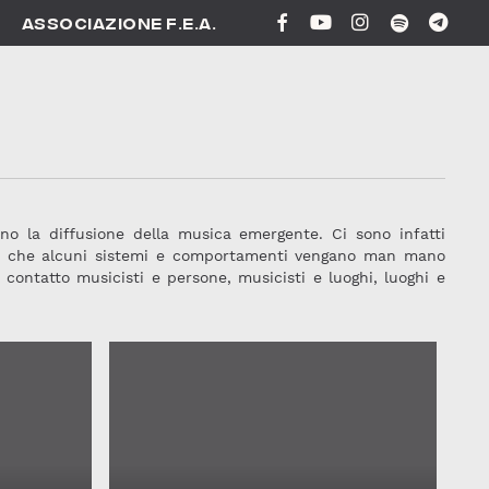
FACEBOOK
YOUTUBE
INSTAGRAM
SPOTIFY
TELEG
ASSOCIAZIONE F.E.A.
cono la diffusione della musica emergente. Ci sono infatti
r si che alcuni sistemi e comportamenti vengano man mano
contatto musicisti e persone, musicisti e luoghi, luoghi e