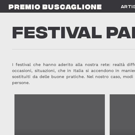
Skip
PREMIO BUSCAGLIONE
ARTI
to
main
content
FESTIVAL P
I festival che hanno aderito alla nostra rete: realtà dif
occasioni, situazioni, che in Italia si accendono in ma
sostituiti da delle buone pratiche. Nel nostro caso, modi
persone.