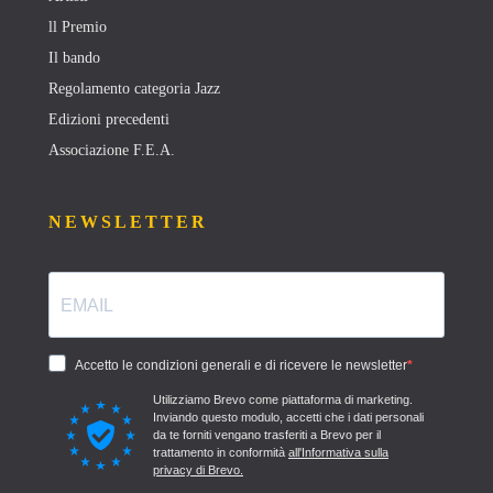
ll Premio
Il bando
Regolamento categoria Jazz
Edizioni precedenti
Associazione F.E.A.
NEWSLETTER
Accetto le condizioni generali e di ricevere le newsletter
Utilizziamo Brevo come piattaforma di marketing.
Inviando questo modulo, accetti che i dati personali
da te forniti vengano trasferiti a Brevo per il
trattamento in conformità
all'Informativa sulla
privacy di Brevo.