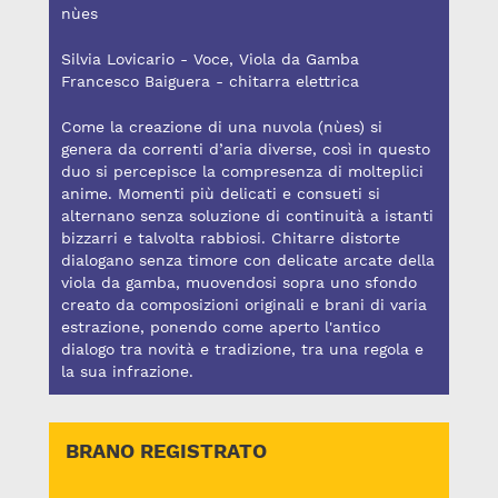
nùes
Silvia Lovicario - Voce, Viola da Gamba
Francesco Baiguera - chitarra elettrica
Come la creazione di una nuvola (nùes) si
genera da correnti d’aria diverse, così in questo
duo si percepisce la compresenza di molteplici
anime. Momenti più delicati e consueti si
alternano senza soluzione di continuità a istanti
bizzarri e talvolta rabbiosi. Chitarre distorte
dialogano senza timore con delicate arcate della
viola da gamba, muovendosi sopra uno sfondo
creato da composizioni originali e brani di varia
estrazione, ponendo come aperto l'antico
dialogo tra novità e tradizione, tra una regola e
la sua infrazione.
BRANO REGISTRATO