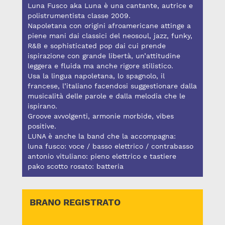
Luna Fusco aka Luna è una cantante, autrice e
polistrumentista classe 2009.
Napoletana con origini afroamericane attinge a
piene mani dai classici del neosoul, jazz, funky,
R&B e sophisticated pop dai cui prende
ispirazione con grande libertà, un’attitudine
leggera e fluida ma anche rigore stilistico.
Usa la lingua napoletana, lo spagnolo, il
francese, l’italiano facendosi suggestionare dalla
musicalità delle parole e dalla melodia che le
ispirano.
Groove avvolgenti, armonie morbide, vibes
positive.
LUNA è anche la band che la accompagna:
luna fusco: voce / basso elettrico / contrabasso
antonio vituliano: pieno elettrico e tastiere
pako scotto rosato: batteria
BRANO REGISTRATO