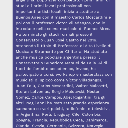
argentina. Dopo aver completato i primi anni di
studi e i primi lavori professionali con
importanti artisti locali, inizia a studiare a
Buenos Aires con il maestro Carlos Moscardini e
poi con il professor Victor Villadangos, che lo
introduce nella scena musicale di Buenos Aires.
Ha terminato gli studi formali presso il
Conservatorio Juan José Castro nel 2016,
ottenendo il titolo di Professore di Alto Livello di
Musica e Strumento per Chitarra. Ha studiato
anche musica popolare argentina presso il
Conservatorio Superiore Manuel de Falla. Al di
fuori dell'ambito accademico, invece, ha
partecipato a corsi, workshop e masterclass con
musicisti di spicco come Víctor Villadangos,
Juan Falú, Carlos Moscardini, Walter Malosetti,
Stefan Lofvenius, Sergio Moldavski, Néstor
Gómez, Carlos Campos, Abel Rogantini, tra gli
altri. Negli anni ha maturato grande esperienza
suonando su vari palchi, radiofonici e televisivi,
in Argentina, Perù, Uruguay, Cile, Colombia,
Spagna, Francia, Repubblica Ceca, Danimarca,
Olanda, Svezia, Germania, Svizzera, Norvegia,