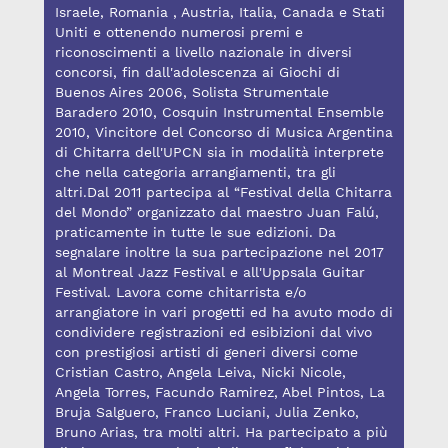
Israele, Romania , Austria, Italia, Canada e Stati
Uniti e ottenendo numerosi premi e
riconoscimenti a livello nazionale in diversi
concorsi, fin dall'adolescenza ai Giochi di
Buenos Aires 2006, Solista Strumentale
Baradero 2010, Cosquin Instrumental Ensemble
2010, Vincitore del Concorso di Musica Argentina
di Chitarra dell'UPCN sia in modalità interprete
che nella categoria arrangiamenti, tra gli
altri.Dal 2011 partecipa al “Festival della Chitarra
del Mondo” organizzato dal maestro Juan Falú,
praticamente in tutte le sue edizioni. Da
segnalare inoltre la sua partecipazione nel 2017
al Montreal Jazz Festival e all'Uppsala Guitar
Festival. Lavora come chitarrista e/o
arrangiatore in vari progetti ed ha avuto modo di
condividere registrazioni ed esibizioni dal vivo
con prestigiosi artisti di generi diversi come
Cristian Castro, Angela Leiva, Nicki Nicole,
Angela Torres, Facundo Ramirez, Abel Pintos, La
Bruja Salguero, Franco Luciani, Julia Zenko,
Bruno Arias, tra molti altri. Ha partecipato a più