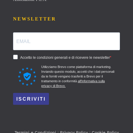
NEWSLETTER
Accetto le condizioni generali e di ricevere le newsletter
Utilizziamo Brevo come piattaforma di marketing.
Inviando questo modulo, accetti che i dati personali
da te forniti vengano trasferiti a Brevo per il
trattamento in conformità
all'Informativa sulla
privacy di Brevo.
ISCRIVITI
Termini e Condizioni
|
Privacy Policy
|
Cookie Policy