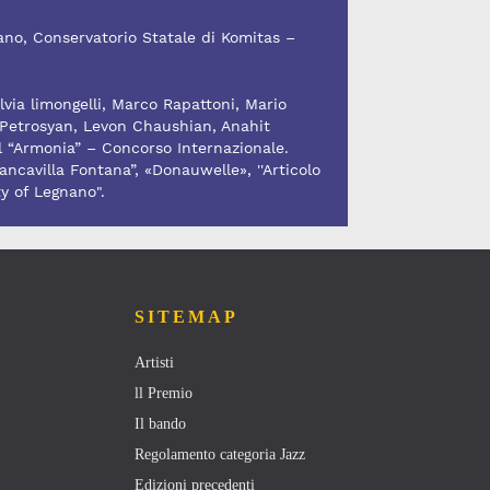
ano, Conservatorio Statale di Komitas –
lvia limongelli, Marco Rapattoni, Mario
Petrosyan, Levon Chaushian, Anahit
l “Armonia” – Concorso Internazionale.
i Francavilla Fontana”, «Donauwelle», ''Articolo
y of Legnano".
SITEMAP
Artisti
ll Premio
Il bando
Regolamento categoria Jazz
Edizioni precedenti