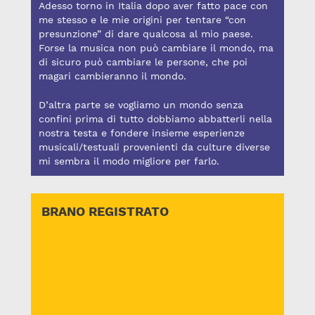
Adesso torno in Italia dopo aver fatto pace con
me stesso e le mie origini per tentare “con
presunzione” di dare qualcosa al mio paese.
Forse la musica non può cambiare il mondo, ma
di sicuro può cambiare le persone, che poi
magari cambieranno il mondo.
D’altra parte se vogliamo un mondo senza
confini prima di tutto dobbiamo abbatterli nella
nostra testa e fondere insieme esperienze
musicali/testuali provenienti da culture diverse
mi sembra il modo migliore per farlo.
BRANO REGISTRATO